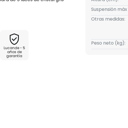
 crea un equilibrio entre
Suspensión máx
para no es atenuable, pero
Otras medidas:
individualmente la intensidad de
externo y crear así el ambiente
l atenuador externo debe
Peso neto (kg):
Lucande - 5
años de
garantía