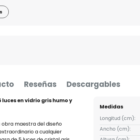
s
ucto
Reseñas
Descargables
luces en vidrio gris humo y
Medidas
Longitud (cm):
 obra maestra del diseño
Ancho (cm):
xtraordinario a cualquier
ra de 5 luces de cristal gris
Altura (cm):