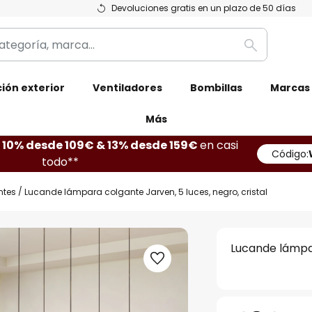
Devoluciones gratis en un plazo de 50 días
Buscar
ión exterior
Ventiladores
Bombillas
Marcas
Más
10% desde 109€ & 13% desde 159€
en casi
Código:
todo**
ntes
Lucande lámpara colgante Jarven, 5 luces, negro, cristal
Lucande lámpar