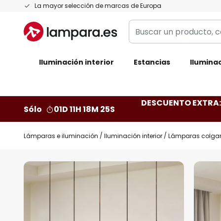
Ir
La mayor selección de marcas de Europa
al
Buscar
contenido
un
producto,
Iluminación interior
categoría,
Estancias
Iluminac
marca...
DESCUENTO EXTRA: 
Sólo
01D 11H 18M 24S
Lámparas e iluminación
Iluminación interior
Lámparas colga
Saltar
al
final
de
la