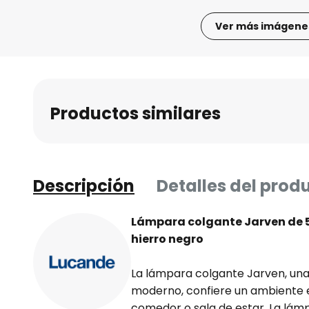
Ver más imágene
Saltar
al
comienzo
de
Productos similares
la
galería
de
imágenes
Descripción
Detalles del prod
Lámpara colgante Jarven de 5 
hierro negro
La lámpara colgante Jarven, una
moderno, confiere un ambiente e
comedor o sala de estar. La lámpa