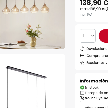
138,90 
PVPR
198,90 €
incl. IVA
1
Devoluciones
Compra ahora
Excelentes v
Información
En stock
Tiempo de ent
No
incluye
bo
Añade ahora 