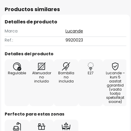
Productos similares
Detalles de producto
Marca
Lucande
Ref.:
9920023
Detalles del producto
Regulable
Atenuador
Bombilla
E27
Lucande –
no
no
kuni 5
incluido
incluida
aastat
garantiid
(vaata
tootja
spetsifikat
sioone)
Perfecto para estas zonas