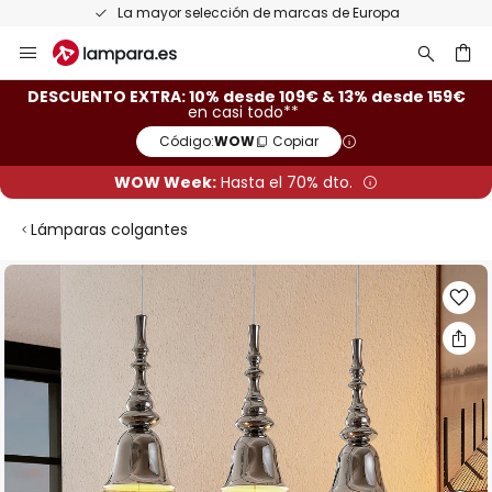
La mayor selección de marcas de Europa
Ir
al
contenido
ar
DESCUENTO EXTRA: 10% desde 109€ & 13% desde 159€
en casi todo**
Código:
WOW
Copiar
WOW Week:
Hasta el 70% dto.
Lámparas colgantes
Saltar
al
final
de
la
galería
de
imágenes