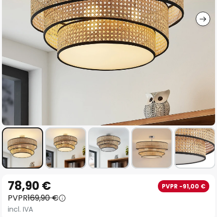
imágenes
Saltar
78,90 €
PVPR -91,00 €
al
PVPR
169,90 €
comienzo
incl. IVA
de