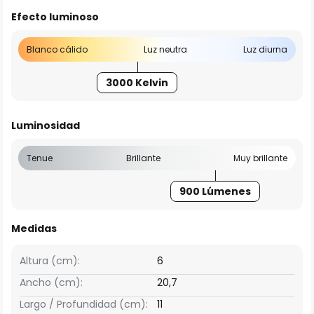
Efecto luminoso
Blanco cálido
Luz neutra
Luz diurna
3000 Kelvin
Luminosidad
Tenue
Brillante
Muy brillante
900 Lúmenes
Medidas
Altura (cm):
6
Ancho (cm):
20,7
Largo / Profundidad (cm):
11