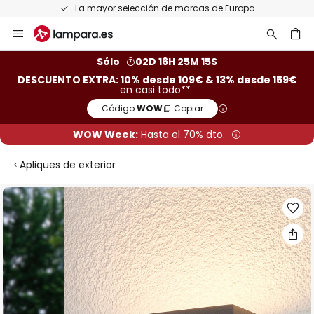
La mayor selección de marcas de Europa
Ir
al
contenido
ar
Sólo
02D 16H 25M 15S
DESCUENTO EXTRA: 10% desde 109€ & 13% desde 159€
en casi todo**
Código:
WOW
Copiar
WOW Week:
Hasta el 70% dto.
Apliques de exterior
Saltar
al
final
de
la
galería
de