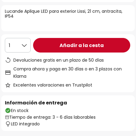
la
Lucande Aplique LED para exterior Lissi, 21 cm, antracita,
galería
IP54
de
imágenes
Añadir a la cesta
1
Devoluciones gratis en un plazo de 50 días
Compra ahora y paga en 30 días o en 3 plazos con
Klarna
Excelentes valoraciones en Trustpilot
Información de entrega
En stock
Tiempo de entrega: 3 - 6 días laborables
LED integrado