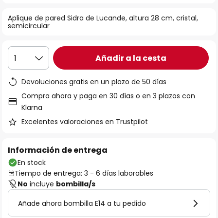
la
Aplique de pared Sidra de Lucande, altura 28 cm, cristal,
galería
semicircular
de
imágenes
Añadir a la cesta
1
Devoluciones gratis en un plazo de 50 días
Compra ahora y paga en 30 días o en 3 plazos con
Klarna
Excelentes valoraciones en Trustpilot
Información de entrega
En stock
Tiempo de entrega: 3 - 6 días laborables
No
incluye
bombilla/s
Añade ahora bombilla E14 a tu pedido