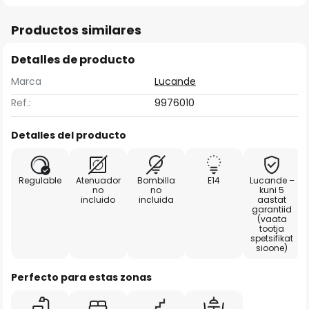
Productos similares
Detalles de producto
Marca
Lucande
Ref.:
9976010
Detalles del producto
Regulable
Atenuador
Bombilla
E14
Lucande –
no
no
kuni 5
incluido
incluida
aastat
garantiid
(vaata
tootja
spetsifikat
sioone)
Perfecto para estas zonas