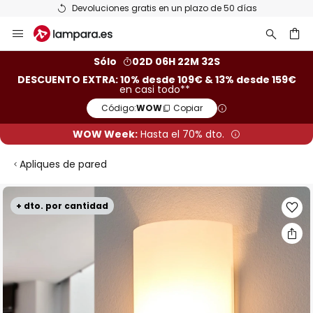
Devoluciones gratis en un plazo de 50 días
Ir
al
contenido
ar
Sólo
02D 06H 22M 31S
DESCUENTO EXTRA: 10% desde 109€ & 13% desde 159€
en casi todo**
Código:
WOW
Copiar
WOW Week:
Hasta el 70% dto.
Apliques de pared
Saltar
+ dto. por cantidad
al
final
de
la
galería
de