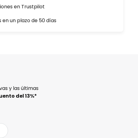
iones en Trustpilot
s en un plazo de 50 días
as y las últimas
uento del
13%
*