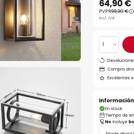
64,90 €
PVPR
99,90 €
incl. IVA
1
Devoluciones
Compra ahora
Excelentes v
Información
En stock
Tiempo de ent
No
incluye
bo
Añade ahora 