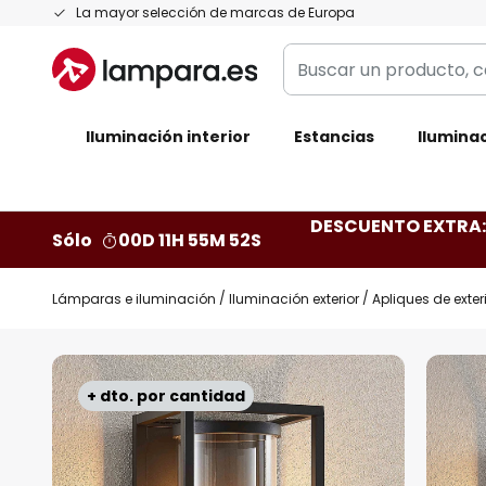
Ir
La mayor selección de marcas de Europa
al
Buscar
contenido
un
producto,
Iluminación interior
categoría,
Estancias
Iluminac
marca...
DESCUENTO EXTRA: 
Sólo
00D 11H 55M 51S
Lámparas e iluminación
Iluminación exterior
Apliques de exter
Saltar
al
+ dto. por cantidad
final
de
la