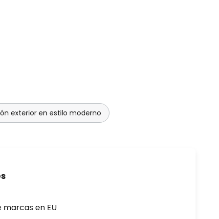
ión exterior en estilo moderno
es
e marcas en EU