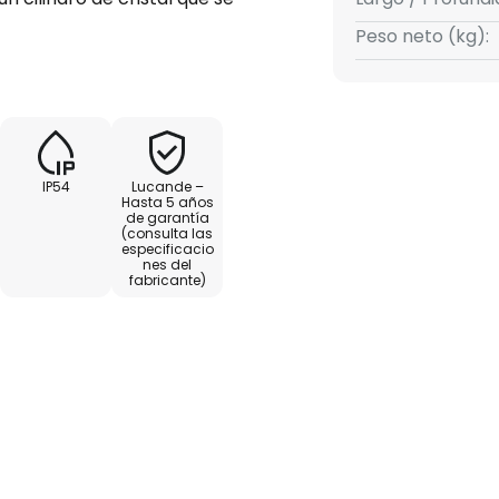
casa. El cilindro protege la
Peso neto (kg):
 tiempo y, al mismo tiempo,
ria. Como bombillas son
billas decorativas con
cto moderno de la luminaria.
IP54
Lucande –
Hasta 5 años
de garantía
(consulta las
especificacio
nes del
fabricante)