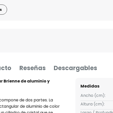
s
ucto
Reseñas
Descargables
r Brienne de aluminio y
Medidas
Ancho (cm):
e compone de dos partes. La
Altura (cm):
ctangular de aluminio de color
n cilindro de cristal que se
Largo / Profund