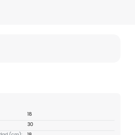
18
30
idad (cm):
18