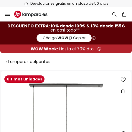
Devoluciones gratis en un plazo de 50 días
Ir
al
contenido
ar
DESCUENTO EXTRA: 10% desde 109€ & 13% desde 159€
en casi todo**
Código:
WOW
Copiar
WOW Week:
Hasta el 70% dto.
Lámparas colgantes
Saltar
Últimas unidades
al
final
de
la
galería
de
imágenes