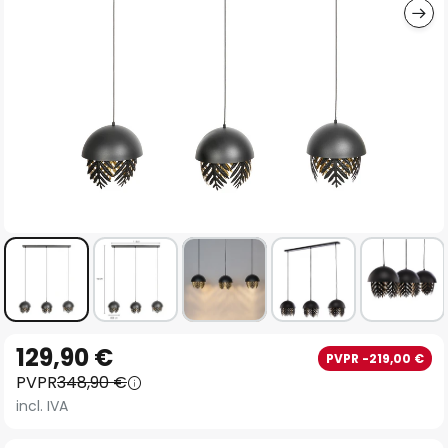
Saltar
129,90 €
PVPR -219,00 €
al
PVPR
348,90 €
comienzo
incl. IVA
de
la