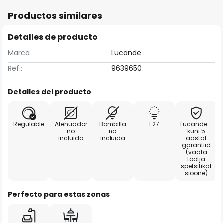
Productos similares
Detalles de producto
Marca
Lucande
Ref.:
9639650
Detalles del producto
Regulable
Atenuador
Bombilla
E27
Lucande –
no
no
kuni 5
incluido
incluida
aastat
garantiid
(vaata
tootja
spetsifikat
sioone)
Perfecto para estas zonas