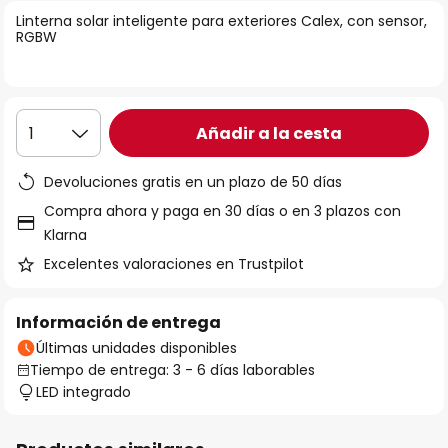
la
Linterna solar inteligente para exteriores Calex, con sensor,
RGBW
galería
de
imágenes
Añadir a la cesta
1
Devoluciones gratis en un plazo de 50 días
Compra ahora y paga en 30 días o en 3 plazos con
Klarna
Excelentes valoraciones en Trustpilot
Información de entrega
Últimas unidades disponibles
Tiempo de entrega: 3 - 6 días laborables
LED integrado