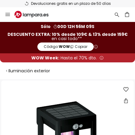
Devoluciones gratis en un plazo de 50 días
Ir
al
contenido
ar
Sólo
00D 12H 56M 08S
DESCUENTO EXTRA: 10% desde 109€ & 13% desde 159€
en casi todo**
Código:
WOW
Copiar
WOW Week:
Hasta el 70% dto.
Iluminación exterior
Saltar
al
final
de
la
galería
de