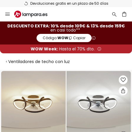
Devoluciones gratis en un plazo de 50 días
Ir
al
contenido
ar
DESCUENTO EXTRA: 10% desde 109€ & 13% desde 159€
en casi todo**
Código:
WOW
Copiar
WOW Week:
Hasta el 70% dto.
Ventiladores de techo con luz
Saltar
al
final
de
la
galería
de
imágenes