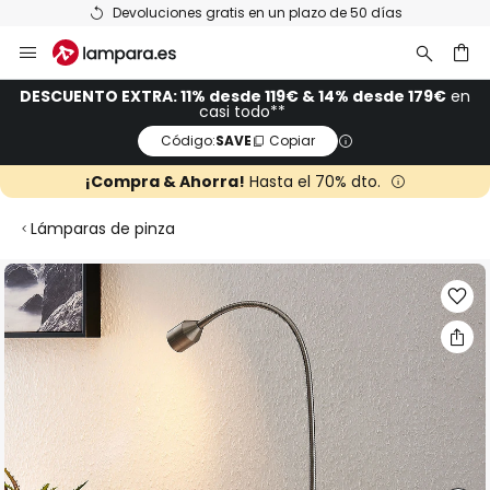
Devoluciones gratis en un plazo de 50 días
Ir
al
contenido
ar
DESCUENTO EXTRA: 11% desde 119€ & 14% desde 179€
en
casi todo**
Código:
SAVE
Copiar
¡Compra & Ahorra!
Hasta el 70% dto.
Lámparas de pinza
Saltar
al
final
de
la
galería
de
imágenes