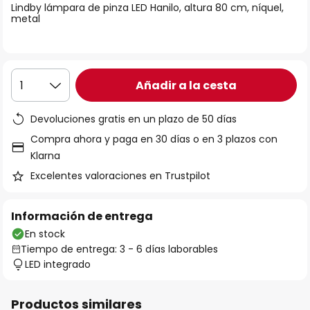
Lindby lámpara de pinza LED Hanilo, altura 80 cm, níquel,
galería
metal
de
imágenes
Añadir a la cesta
1
Devoluciones gratis en un plazo de 50 días
Compra ahora y paga en 30 días o en 3 plazos con
Klarna
Excelentes valoraciones en Trustpilot
Información de entrega
En stock
Tiempo de entrega: 3 - 6 días laborables
LED integrado
Productos similares