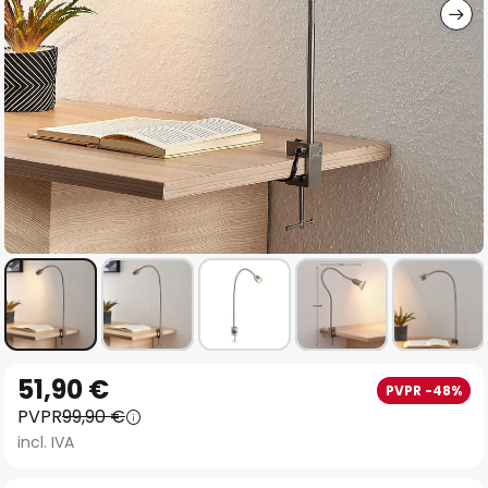
Saltar
51,90 €
PVPR -48%
al
PVPR
99,90 €
comienzo
incl. IVA
de
la