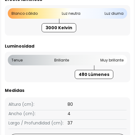
Blanco cálido
Luz neutra
Luz diurna
3000 Kelvin
Luminosidad
Tenue
Brillante
Muy brillante
480 Lúmenes
Medidas
Altura (cm):
80
Ancho (cm):
4
Largo / Profundidad (cm):
37