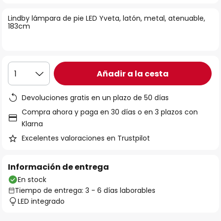
la
Lindby lámpara de pie LED Yveta, latón, metal, atenuable,
galería
183cm
de
imágenes
Añadir a la cesta
1
Devoluciones gratis en un plazo de 50 días
Compra ahora y paga en 30 días o en 3 plazos con
Klarna
Excelentes valoraciones en Trustpilot
Información de entrega
En stock
Tiempo de entrega: 3 - 6 días laborables
LED integrado