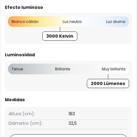
Efecto luminoso
Blanco cálido
Luz neutra
Luz diurna
3000 Kelvin
Luminosidad
Tenue
Brillante
Muy brillante
2000 Lúmenes
Medidas
Altura (cm):
183
Diámetro (cm):
32,5