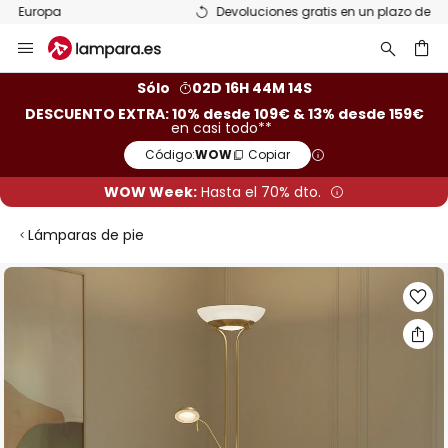
Devoluciones gratis en un plazo de 50 días
Ir
al
contenido
ar
Sólo
02D 16H 44M 14S
DESCUENTO EXTRA: 10% desde 109€ & 13% desde 159€
en casi todo**
Código:
WOW
Copiar
WOW Week:
Hasta el 70% dto.
Lámparas de pie
Saltar
al
final
de
la
galería
de