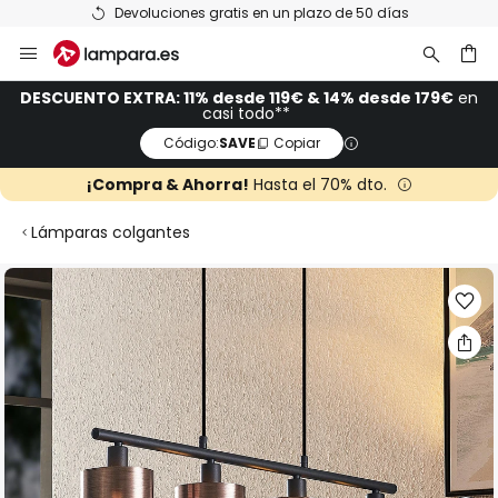
Devoluciones gratis en un plazo de 50 días
Ir
al
contenido
ar
DESCUENTO EXTRA: 11% desde 119€ & 14% desde 179€
en
casi todo**
Código:
SAVE
Copiar
¡Compra & Ahorra!
Hasta el 70% dto.
Lámparas colgantes
Saltar
al
final
de
la
galería
de
imágenes