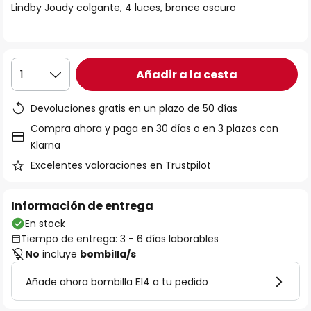
Lindby Joudy colgante, 4 luces, bronce oscuro
galería
de
imágenes
Añadir a la cesta
1
Devoluciones gratis en un plazo de 50 días
Compra ahora y paga en 30 días o en 3 plazos con
Klarna
Excelentes valoraciones en Trustpilot
Información de entrega
En stock
Tiempo de entrega: 3 - 6 días laborables
No
incluye
bombilla/s
Añade ahora bombilla E14 a tu pedido