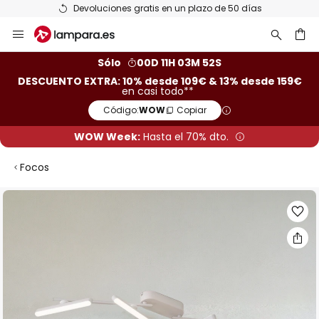
Devoluciones gratis en un plazo de 50 días
Ir
al
contenido
ar
Sólo
00D 11H 03M 51S
DESCUENTO EXTRA: 10% desde 109€ & 13% desde 159€
en casi todo**
Código:
WOW
Copiar
WOW Week:
Hasta el 70% dto.
Focos
Saltar
al
final
de
la
galería
de