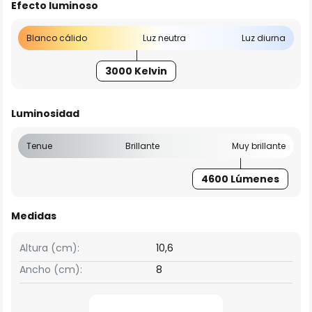
Efecto luminoso
Blanco cálido
Luz neutra
Luz diurna
3000 Kelvin
Luminosidad
Tenue
Brillante
Muy brillante
4600 Lúmenes
Medidas
Altura (cm):
10,6
Ancho (cm):
8