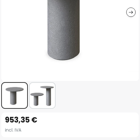
imágenes
Saltar
953,35 €
al
comienzo
incl. IVA
de