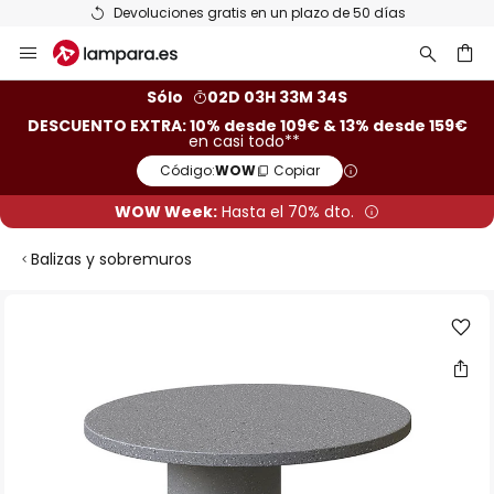
Devoluciones gratis en un plazo de 50 días
Ir
al
contenido
ar
Sólo
02D 03H 33M 34S
DESCUENTO EXTRA: 10% desde 109€ & 13% desde 159€
en casi todo**
Código:
WOW
Copiar
WOW Week:
Hasta el 70% dto.
Balizas y sobremuros
Saltar
al
final
de
la
galería
de