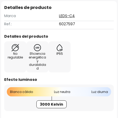
Detalles de producto
Marca
LEDS-C4
Ref.:
6027597
Detalles del producto
No
Eficiencia
IP65
regulable
energética
y
durabilida
d
Efecto luminoso
Blanco cálido
Luz neutra
Luz diurna
3000 Kelvin