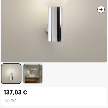
imágenes
Saltar
137,03 €
al
comienzo
incl. IVA
de