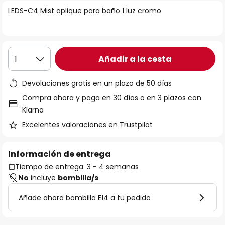
la
LEDS-C4 Mist aplique para baño 1 luz cromo
galería
de
imágenes
Añadir a la cesta
1
Devoluciones gratis en un plazo de 50 días
Compra ahora y paga en 30 días o en 3 plazos con
Klarna
Excelentes valoraciones en Trustpilot
Información de entrega
Tiempo de entrega: 3 - 4 semanas
No
incluye
bombilla/s
Añade ahora bombilla E14 a tu pedido