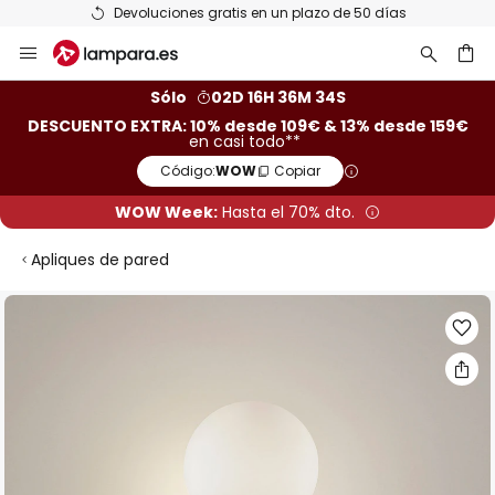
Devoluciones gratis en un plazo de 50 días
Ir
al
contenido
ar
Sólo
02D 16H 36M 33S
DESCUENTO EXTRA: 10% desde 109€ & 13% desde 159€
en casi todo**
Código:
WOW
Copiar
WOW Week:
Hasta el 70% dto.
Apliques de pared
Saltar
al
final
de
la
galería
de