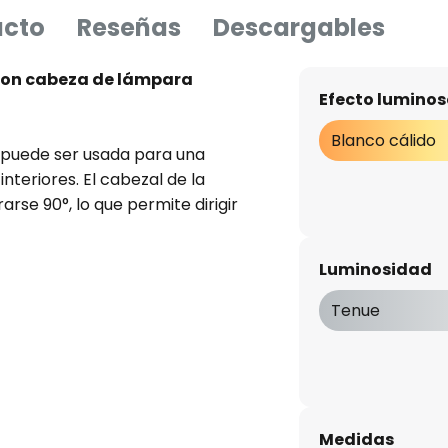
ucto
Reseñas
Descargables
con cabeza de lámpara
Efecto luminos
Blanco cálido
 puede ser usada para una
nteriores. El cabezal de la
arse 90°, lo que permite dirigir
esita. El zángano está hecho
arga durabilidad. El cuerpo y el
Luminosidad
cabado marrón oscuro, la
 de oro, lo que da a la luz
Tenue
e acogedor. Los tornillos de
jetos. EVG incluido.
Medidas