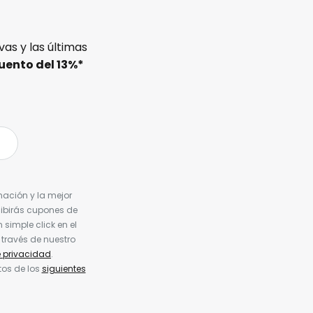
as y las últimas
uento del
13%
*
nación y la mejor
cibirás cupones de
simple click en el
 través de nuestro
e privacidad
.
tos de los
siguientes