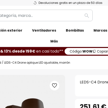
Devoluciones gratis en un plazo de 50 días
Buscar
ión exterior
Ventiladores
Bombillas
Marcas
Más
 & 13% desde 159€
en casi todo**
Código:
WOW
Copiar
d
LEDS-C4 Drone aplique LED ajustable, marrón
LEDS-C4 Drone 
251,61 €