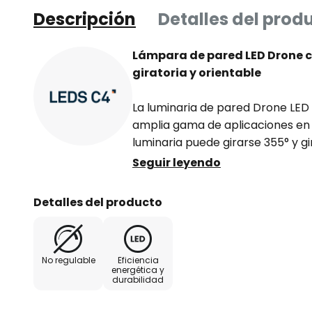
Descripción
Detalles del prod
Lámpara de pared LED Drone 
giratoria y orientable
La luminaria de pared Drone LED
amplia gama de aplicaciones en i
luminaria puede girarse 355° y gir
la luz exactamente donde se nec
Seguir leyendo
de aluminio, lo que habla de una l
soporte de la pared tienen un a
Detalles del producto
superficie del difusor está pintada
radiante un toque particularment
montaje no están visiblemente su
No regulable
Eficiencia
energética y
durabilidad
- instalación simple