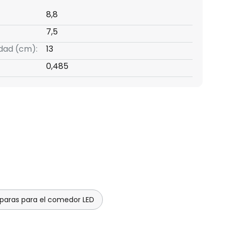
8,8
7,5
idad (cm):
13
0,485
aras para el comedor LED