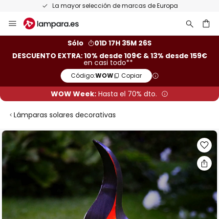
La mayor selección de marcas de Europa
Ir
al
contenido
ar
Sólo
01D 17H 35M 25S
DESCUENTO EXTRA: 10% desde 109€ & 13% desde 159€
en casi todo**
Código:
WOW
Copiar
WOW Week:
Hasta el 70% dto.
Lámparas solares decorativas
Saltar
al
final
de
la
galería
de