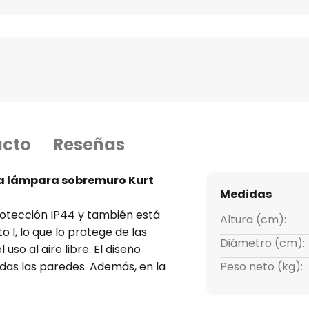
ucto
Reseñas
 la lámpara sobremuro Kurt
Medidas
rotección IP44 y también está
Altura (cm):
 I, lo que lo protege de las
Diámetro (cm):
so al aire libre. El diseño
odas las paredes. Además, en la
Peso neto (kg):
oso y un aplique.