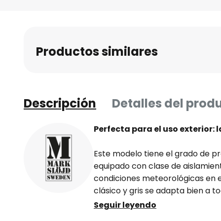
Saltar
al
comienzo
de
Productos similares
la
galería
de
imágenes
Descripción
Detalles del prod
Perfecta para el uso exterior:
Este modelo tiene el grado de p
equipado con clase de aislamiento
condiciones meteorológicas en el u
clásico y gris se adapta bien a t
misma serie hay un bolardo lumin
Seguir leyendo