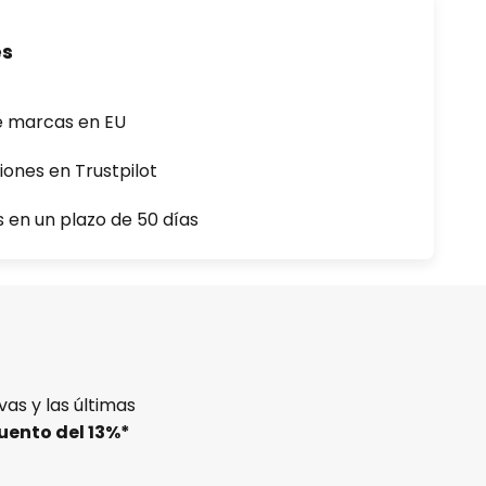
es
e marcas en EU
iones en Trustpilot
s en un plazo de 50 días
as y las últimas
uento del
13%
*