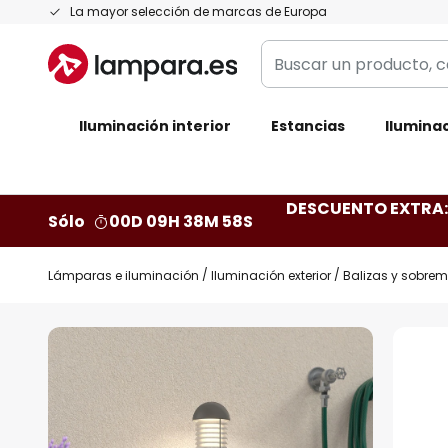
Ir
La mayor selección de marcas de Europa
al
Buscar
contenido
un
producto,
Iluminación interior
categoría,
Estancias
Iluminac
marca...
DESCUENTO EXTRA: 
Sólo
00D 09H 38M 57S
Lámparas e iluminación
Iluminación exterior
Balizas y sobre
Saltar
al
final
de
la