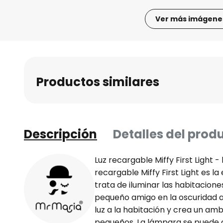
Ver más imágene
Saltar
al
comienzo
de
Productos similares
la
galería
de
imágenes
Descripción
Detalles del prod
Luz recargable Miffy First Light -
recargable Miffy First Light es l
trata de iluminar las habitacione
pequeño amigo en la oscuridad 
luz a la habitación y crea un a
pequeños. La lámpara se puede 