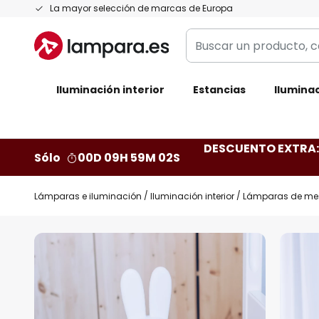
Ir
La mayor selección de marcas de Europa
al
Buscar
contenido
un
producto,
Iluminación interior
categoría,
Estancias
Iluminac
marca...
DESCUENTO EXTRA: 
Sólo
00D 09H 59M 01S
Lámparas e iluminación
Iluminación interior
Lámparas de me
Saltar
al
final
de
la