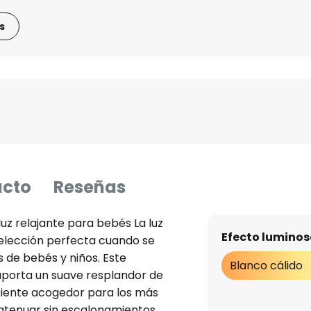
s
ucto
Reseñas
 luz relajante para bebés La luz
Efecto luminos
a elección perfecta cuando se
s de bebés y niños. Este
Blanco cálido
aporta un suave resplandor de
mbiente acogedor para los más
atenuar sin escalonamientos