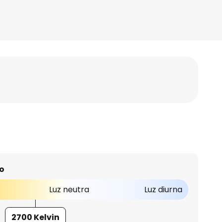
o
Luz neutra
Luz diurna
2700 Kelvin