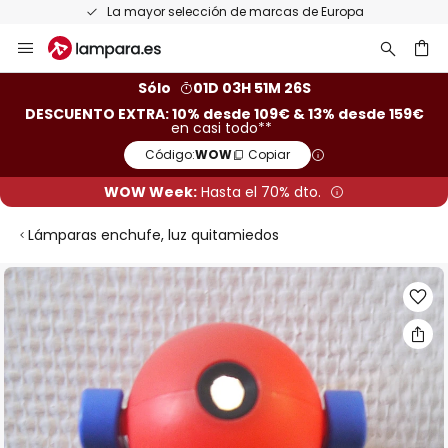
La mayor selección de marcas de Europa
Ir
al
contenido
ar
Sólo
01D 03H 51M 25S
DESCUENTO EXTRA: 10% desde 109€ & 13% desde 159€
en casi todo**
Código:
WOW
Copiar
WOW Week:
Hasta el 70% dto.
Lámparas enchufe, luz quitamiedos
Saltar
al
final
de
la
galería
de