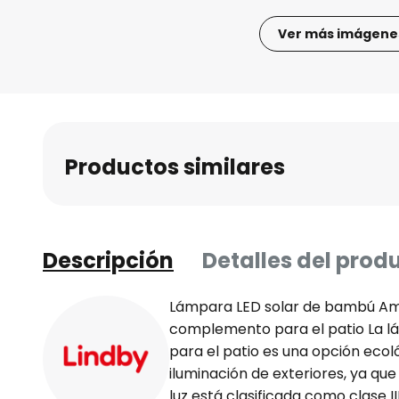
Ver más imágene
Saltar
al
comienzo
de
la
Productos similares
galería
de
imágenes
Descripción
Detalles del prod
Lámpara LED solar de bambú Ama
complemento para el patio La l
para el patio es una opción ecol
iluminación de exteriores, ya que
luz está clasificada como clase II