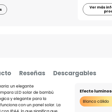
Ver más in
s
pro
ucto
Reseñas
Descargables
ria: un elegante
Efecto luminos
ámpara LED solar de bambú
ógica y elegante para la
Blanco cálido
 funciona con un panel solar. La
I con IP44, lo que significa que