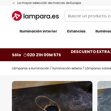
Ir
La mayor selección de marcas de Europa
al
Buscar
contenido
un
producto,
Iluminación interior
categoría,
Estancias
Iluminac
marca...
DESCUENTO EXTRA: 
Sólo
02D 21H 00M 56S
Lámparas e iluminación
Iluminación exterior
Lámparas solare
Saltar
al
final
de
la