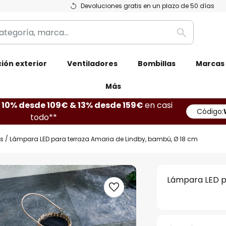
Devoluciones gratis en un plazo de 50 días
Buscar
ión exterior
Ventiladores
Bombillas
Marcas
Más
10% desde 109€ & 13% desde 159€
en casi
Código:
todo**
s
Lámpara LED para terraza Amaria de Lindby, bambú, Ø 18 cm
Lámpara LED p