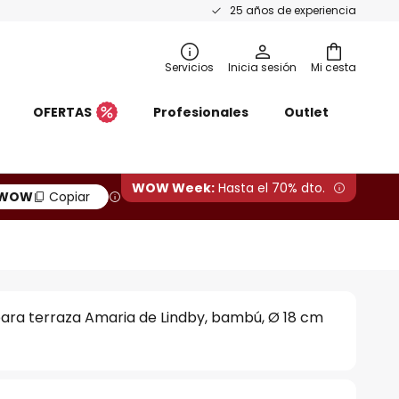
25 años de experiencia
Servicios
Inicia sesión
Mi cesta
OFERTAS
Profesionales
Outlet
WOW Week:
Hasta el 70% dto.
WOW
Copiar
ara terraza Amaria de Lindby, bambú, Ø 18 cm