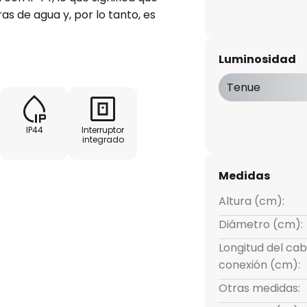
as de agua y, por lo tanto, es
res. El cable USB-C
da y fácilmente las baterías
Luminosidad
n atractiva para iluminar su
nes de litio de 3,7 V - incl. cable
Tenue
 h
IP44
Interruptor
integrado
Medidas
Altura (cm):
Diámetro (cm):
Longitud del cab
conexión (cm):
Otras medidas: