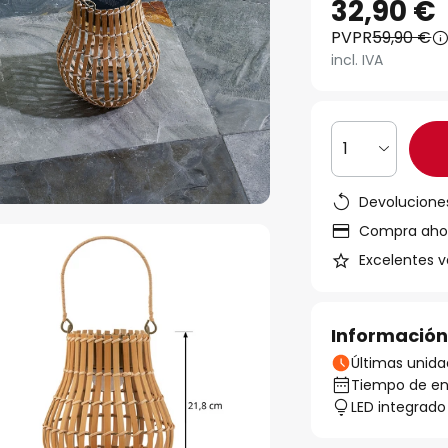
32,90 €
PVPR
59,90 €
incl. IVA
1
Devoluciones
Compra ahora
Excelentes v
Información
Últimas unida
Tiempo de ent
LED integrado