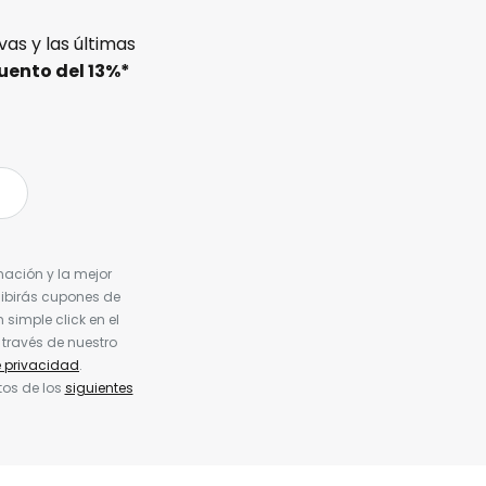
as y las últimas
uento del
13%
*
nación y la mejor
cibirás cupones de
simple click en el
 través de nuestro
e privacidad
.
tos de los
siguientes