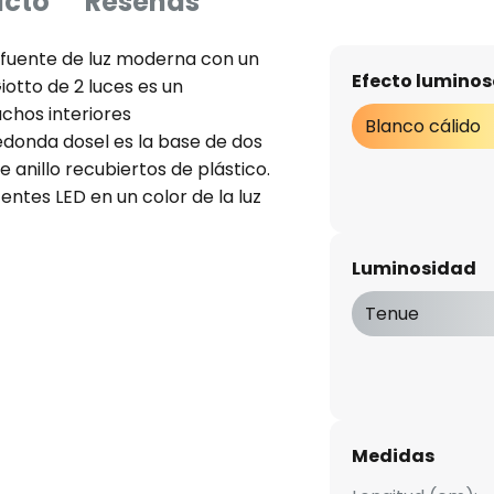
ucto
Reseñas
a fuente de luz moderna con un
Efecto luminos
iotto de 2 luces es un
hos interiores
Blanco cálido
edonda dosel es la base de dos
anillo recubiertos de plástico.
entes LED en un color de la luz
omo muy agradable emiten su
o sólo una iluminación óptima,
Luminosidad
or. La fuente de luz Ideal para
 atenuable
Tenue
Medidas