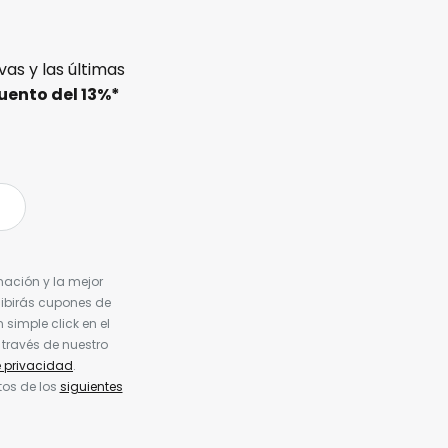
as y las últimas
uento del
13%
*
nación y la mejor
cibirás cupones de
simple click en el
 través de nuestro
e privacidad
.
tos de los
siguientes