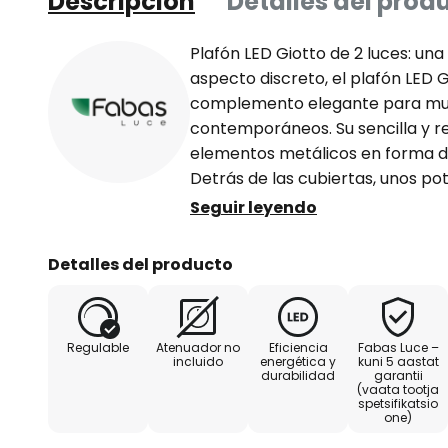
Descripción
Detalles del prod
Plafón LED Giotto de 2 luces: un
aspecto discreto, el plafón LED G
complemento elegante para muc
contemporáneos. Su sencilla y r
elementos metálicos en forma de 
Detrás de las cubiertas, unos pot
blanco cálido que se percibe c
Seguir leyendo
luz en el entorno, garantizando n
sino también un ambiente acoged
Detalles del producto
salones, dormitorios y pasillos -
Regulable
Atenuador no
Eficiencia
Fabas Luce –
incluido
energética y
kuni 5 aastat
durabilidad
garantii
(vaata tootja
spetsifikatsio
one)