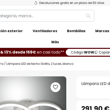
Devoluciones gratis en un plazo de 50 días
Buscar
ión exterior
Ventiladores
Bombillas
Marcas
Más
 & 13% desde 159€
en casi todo**
Código:
WOW
Copiar
ho
Lámpara LED de techo Giotto, 2 luces, blanco
Lámpara LED de
291,90 €