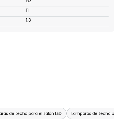
53
11
1,3
ras de techo para el salón LED
Lámparas de techo para el 