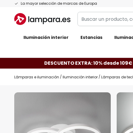
Ir
La mayor selección de marcas de Europa
al
Buscar
contenido
un
producto,
Iluminación interior
categoría,
Estancias
Iluminac
marca...
DESCUENTO EXTRA: 10% desde 109€
Lámparas e iluminación
Iluminación interior
Lámparas de tec
Saltar
al
final
de
la
galería