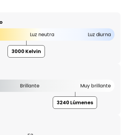
o
Luz neutra
Luz diurna
3000 Kelvin
Brillante
Muy brillante
3240 Lúmenes