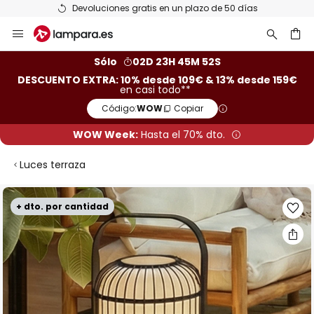
Devoluciones gratis en un plazo de 50 días
Ir
al
contenido
ar
Sólo
02D 23H 45M 51S
DESCUENTO EXTRA: 10% desde 109€ & 13% desde 159€
en casi todo**
Código:
WOW
Copiar
WOW Week:
Hasta el 70% dto.
Luces terraza
Saltar
+ dto. por cantidad
al
final
de
la
galería
de