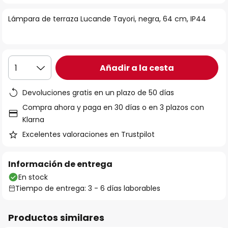
la
Lámpara de terraza Lucande Tayori, negra, 64 cm, IP44
galería
de
imágenes
Añadir a la cesta
1
Devoluciones gratis en un plazo de 50 días
Compra ahora y paga en 30 días o en 3 plazos con
Klarna
Excelentes valoraciones en Trustpilot
Información de entrega
En stock
Tiempo de entrega: 3 - 6 días laborables
Productos similares