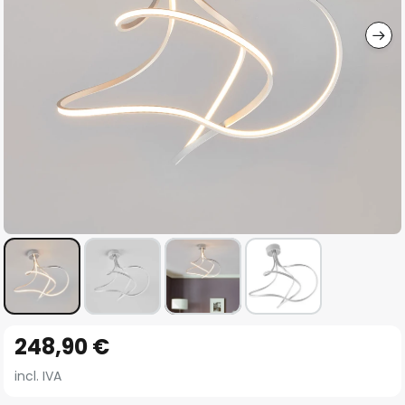
imágenes
Saltar
248,90 €
al
comienzo
incl. IVA
de