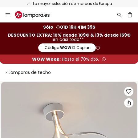
La mayor selección de marcas de Europa
Ir
al
contenido
ar
Sólo
01D 16H 41M 38S
DESCUENTO EXTRA: 10% desde 109€ & 13% desde 159€
en casi todo**
Código:
WOW
Copiar
WOW Week:
Hasta el 70% dto.
Lámparas de techo
Saltar
al
final
de
la
galería
de