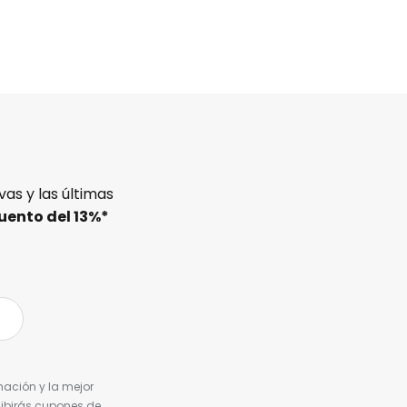
as y las últimas
uento del
13%
*
nación y la mejor
cibirás cupones de