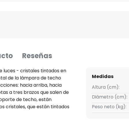
ucto
Reseñas
luces - cristales tintados en
Medidas
stal de la lámpara de techo
cciones: hacia arriba, hacia
Altura (cm):
jetas a tres brazos que salen de
Diámetro (cm):
 soporte de techo, están
s cristales, que están tintados
Peso neto (kg):
os cristales garantiza un efecto
a un ambiente glamuroso, con un
do el mundo se sienta como en