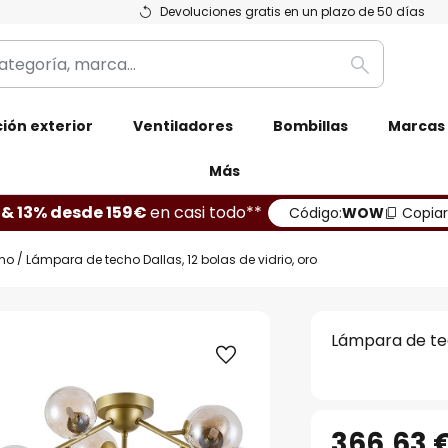
Devoluciones gratis en un plazo de 50 días
Buscar
ión exterior
Ventiladores
Bombillas
Marcas
Más
 & 13% desde 159€
en casi todo**
Código:
WOW
Copiar
ho
Lámpara de techo Dallas, 12 bolas de vidrio, oro
Lámpara de tech
366,63 