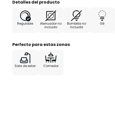
Detalles del producto
casa. Además, las esferas de cris
se enciende la luz, lo que potenc
Dallas.
Regulable
Atenuador no
Bombilla no
G9
incluido
incluida
Perfecto para estas zonas
Sala de estar
Comedor