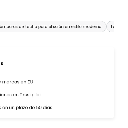
Lámparas de techo para el salón en estilo moderno
Lámpara
es
e marcas en EU
iones en Trustpilot
s en un plazo de 50 días