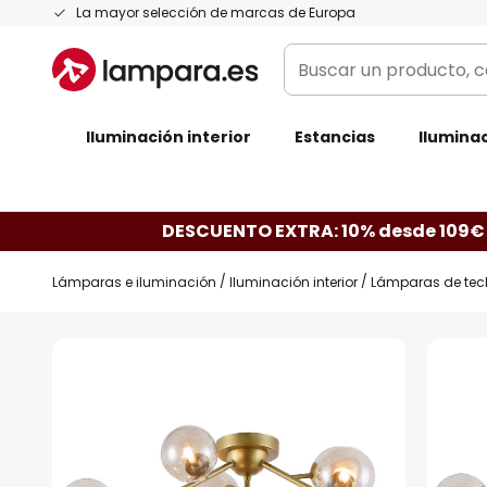
Ir
La mayor selección de marcas de Europa
al
Buscar
contenido
un
producto,
Iluminación interior
categoría,
Estancias
Iluminac
marca...
DESCUENTO EXTRA: 10% desde 109€
Lámparas e iluminación
Iluminación interior
Lámparas de tec
Saltar
al
final
de
la
galería