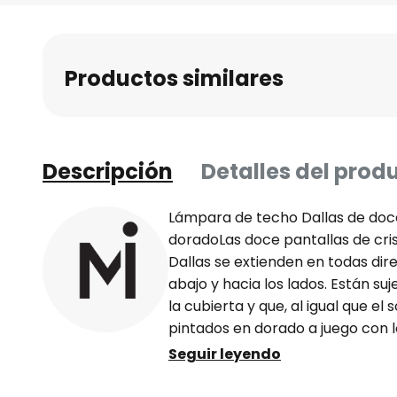
al
comienzo
de
Productos similares
la
galería
de
imágenes
Descripción
Detalles del prod
Lámpara de techo Dallas de doce 
doradoLas doce pantallas de cri
Dallas se extienden en todas dire
abajo y hacia los lados. Están su
la cubierta y que, al igual que el
pintados en dorado a juego con lo
en el mismo tono. El tintado de l
Seguir leyendo
de iluminación fascinante y cre
toque acogedor que hace que to