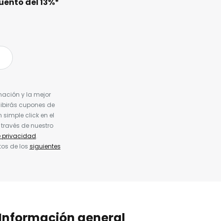
uento del
13%
*
nación y la mejor
cibirás cupones de
simple click en el
 través de nuestro
e privacidad
.
tos de los
siguientes
Información general