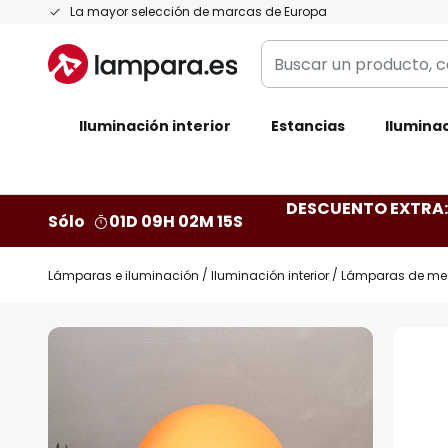
Ir
La mayor selección de marcas de Europa
al
Buscar
contenido
un
producto,
Iluminación interior
categoría,
Estancias
Iluminac
marca...
DESCUENTO EXTRA: 
Sólo
01D 09H 02M 14S
Lámparas e iluminación
Iluminación interior
Lámparas de me
Saltar
al
final
de
la