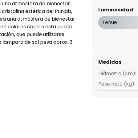
a una atmósfera de bienestar
Luminosidad
ristalina esférica del Punjab,
crea una atmósfera de bienestar
Tenue
en colores cálidos está pulida
ación, que puede utilizarse
a lámpara de sal pesa aprox. 3
on interruptor - Diámetro:
 variar).
Medidas
Diámetro (cm):
Peso neto (kg):