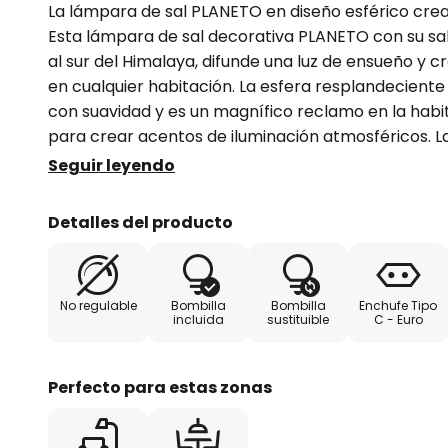
La lámpara de sal PLANETO en diseño esférico cre
Esta lámpara de sal decorativa PLANETO con su sal c
al sur del Himalaya, difunde una luz de ensueño y 
en cualquier habitación. La esfera resplandeciente 
con suavidad y es un magnífico reclamo en la habit
para crear acentos de iluminación atmosféricos. L
kg y está equipada con un cable de aprox. 1,20 m c
Seguir leyendo
aprox. 18 cm (cada pieza es única, el tamaño puede
Detalles del producto
No regulable
Bombilla
Bombilla
Enchufe Tipo
incluida
sustituible
C - Euro
Perfecto para estas zonas