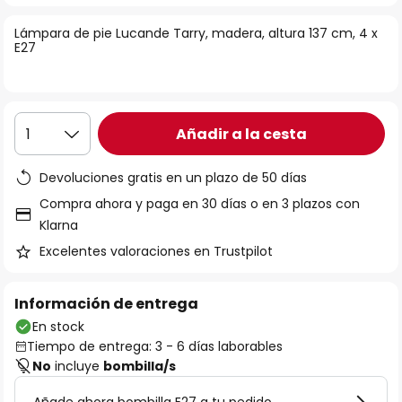
la
Lámpara de pie Lucande Tarry, madera, altura 137 cm, 4 x
galería
E27
de
imágenes
Añadir a la cesta
1
Devoluciones gratis en un plazo de 50 días
Compra ahora y paga en 30 días o en 3 plazos con
Klarna
Excelentes valoraciones en Trustpilot
Información de entrega
En stock
Tiempo de entrega: 3 - 6 días laborables
No
incluye
bombilla/s