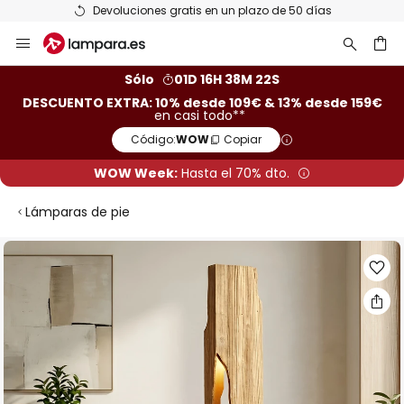
Devoluciones gratis en un plazo de 50 días
Ir
al
contenido
ar
Sólo
01D 16H 38M 21S
DESCUENTO EXTRA: 10% desde 109€ & 13% desde 159€
en casi todo**
Código:
WOW
Copiar
WOW Week:
Hasta el 70% dto.
Lámparas de pie
Saltar
al
final
de
la
galería
de