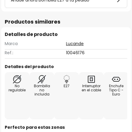
Añade ahora bombilla E27 a tu pedido
Productos similares
Detalles de producto
Marca
Lucande
Ref.:
10046176
Detalles del producto
No
Bombilla
E27
Interruptor
Enchufe
regulable
no
en el cable
Tipo C -
incluida
Euro
Perfecto para estas zonas