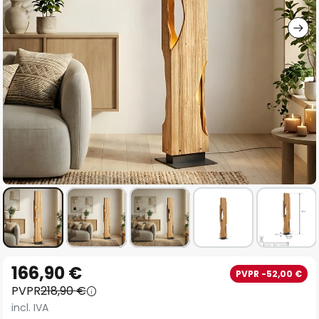
imágenes
Saltar
166,90 €
PVPR -52,00 €
al
PVPR
218,90 €
comienzo
incl. IVA
de