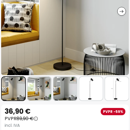
imágenes
Saltar
36,90 €
PVPR -59%
al
PVPR
89,90 €
comienzo
incl. IVA
de