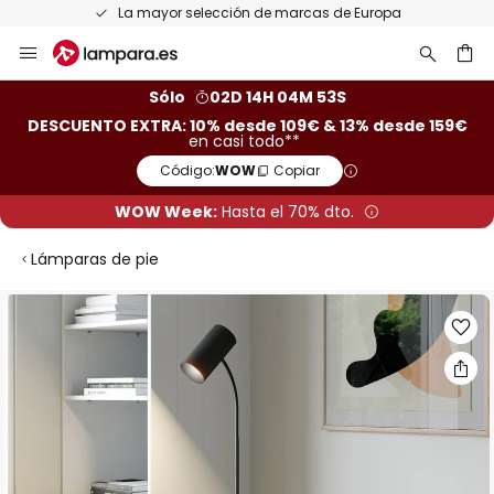
La mayor selección de marcas de Europa
Ir
al
contenido
ar
Sólo
02D 14H 04M 53S
DESCUENTO EXTRA: 10% desde 109€ & 13% desde 159€
en casi todo**
Código:
WOW
Copiar
WOW Week:
Hasta el 70% dto.
Lámparas de pie
Saltar
al
final
de
la
galería
de