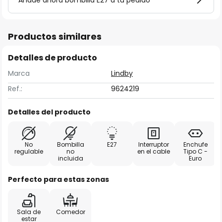
Añade ahora bombilla E27 a tu pedido
Productos similares
Detalles de producto
Marca
Lindby
Ref.:
9624219
Detalles del producto
No
Bombilla
E27
Interruptor
Enchufe
regulable
no
en el cable
Tipo C -
incluida
Euro
Perfecto para estas zonas
Sala de
Comedor
estar