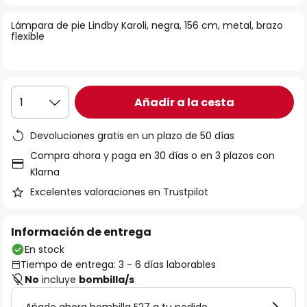
la
Lámpara de pie Lindby Karoli, negra, 156 cm, metal, brazo
galería
flexible
de
imágenes
Añadir a la cesta
1
Devoluciones gratis en un plazo de 50 días
Compra ahora y paga en 30 días o en 3 plazos con
Klarna
Excelentes valoraciones en Trustpilot
Información de entrega
En stock
Tiempo de entrega: 3 - 6 días laborables
No
incluye
bombilla/s