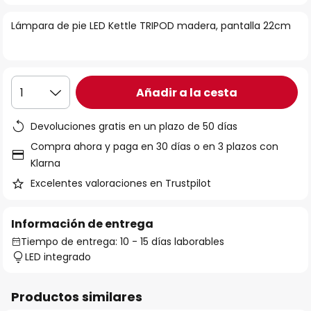
la
Lámpara de pie LED Kettle TRIPOD madera, pantalla 22cm
galería
de
imágenes
Añadir a la cesta
1
Devoluciones gratis en un plazo de 50 días
Compra ahora y paga en 30 días o en 3 plazos con
Klarna
Excelentes valoraciones en Trustpilot
Información de entrega
Tiempo de entrega: 10 - 15 días laborables
LED integrado
Productos similares