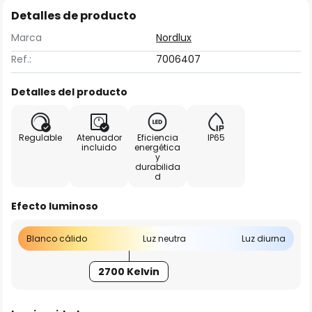
Detalles de producto
Marca
Nordlux
Ref.:
7006407
Detalles del producto
Regulable
Atenuador
Eficiencia
IP65
incluido
energética
y
durabilida
d
Efecto luminoso
Blanco cálido
Luz neutra
Luz diurna
2700 Kelvin