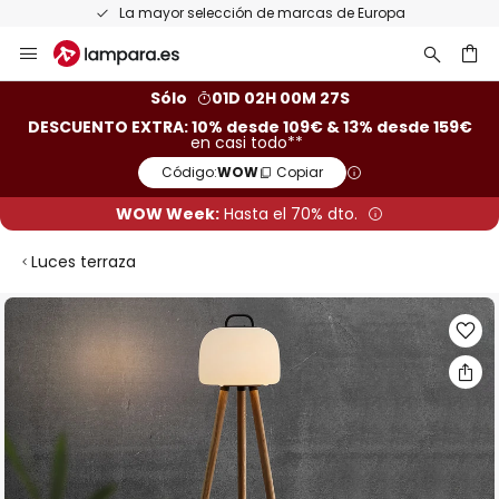
La mayor selección de marcas de Europa
Ir
al
contenido
ar
Sólo
01D 02H 00M 26S
DESCUENTO EXTRA: 10% desde 109€ & 13% desde 159€
en casi todo**
Código:
WOW
Copiar
WOW Week:
Hasta el 70% dto.
Luces terraza
Saltar
al
final
de
la
galería
de