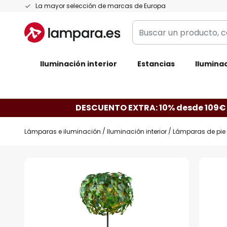
Ir
La mayor selección de marcas de Europa
al
Buscar
contenido
un
producto,
Iluminación interior
categoría,
Estancias
Iluminac
marca...
DESCUENTO EXTRA: 10% desde 109€
Lámparas e iluminación
Iluminación interior
Lámparas de pie
Saltar
al
final
de
la
galería