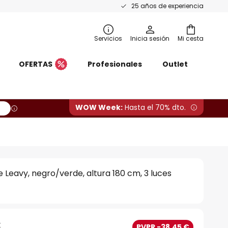
25 años de experiencia
Servicios
Inicia sesión
Mi cesta
OFERTAS
Profesionales
Outlet
WOW Week:
Hasta el 70% dto.
 Leavy, negro/verde, altura 180 cm, 3 luces
€
PVPR -38,45 €