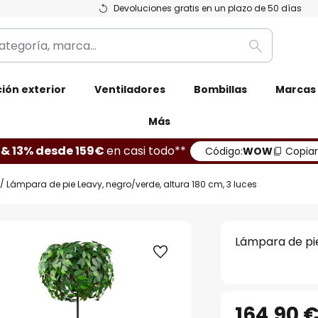
Devoluciones gratis en un plazo de 50 días
Buscar
ión exterior
Ventiladores
Bombillas
Marcas
Más
 & 13% desde 159€
en casi todo**
Código:
WOW
Copiar
Lámpara de pie Leavy, negro/verde, altura 180 cm, 3 luces
Lámpara de pie
164,90 