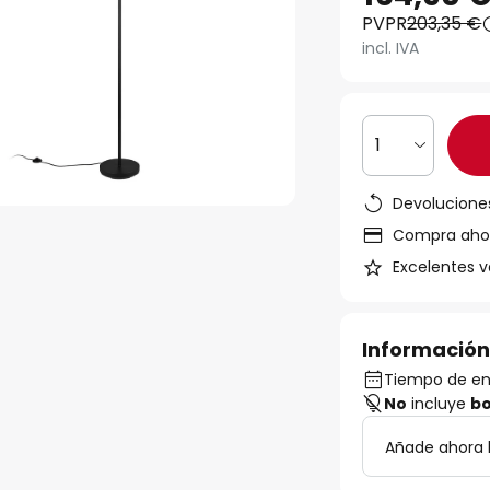
PVPR
203,35 €
incl. IVA
1
Devoluciones
Compra ahora
Excelentes v
Información
Tiempo de en
No
incluye
bo
Añade ahora b