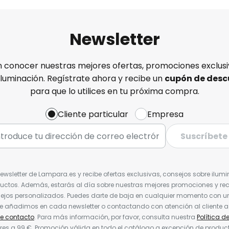
Newsletter
n conocer nuestras mejores ofertas, promociones exclusiv
iluminación. Regístrate ahora y recibe un
cupón de desc
para que lo utilices en tu próxima compra.
Cliente particular
Empresa
Suscríbete
Newsletter de Lampara.es y recibe ofertas exclusivas, consejos sobre ilumi
uctos. Además, estarás al día sobre nuestras mejores promociones y re
jos personalizados. Puedes darte de baja en cualquier momento con un 
ue añadimos en cada newsletter o contactando con atención al cliente a
de contacto
. Para más información, por favor, consulta nuestra
Política d
res a 99 €. Promoción válida en todo el catálogo a excepción de produc