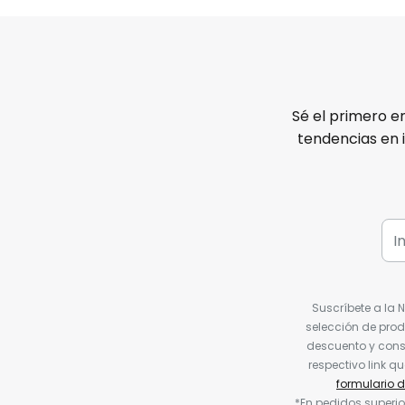
Sé el primero e
tendencias en 
Suscríbete a la 
selección de prod
descuento y conse
respectivo link q
formulario 
*En pedidos superio