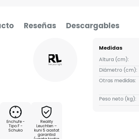
ucto
Reseñas
Descargables
Medidas
Altura (cm):
Diámetro (cm):
Otras medidas:
Peso neto (kg):
Enchufe -
Reality
Tipo F -
Leuchten –
Schuko
kuni 5 aastat
garantiid
(vaata tootja