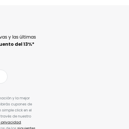
as y las últimas
uento del
13%
*
nación y la mejor
cibirás cupones de
simple click en el
 través de nuestro
e privacidad
.
tos de los
siguientes