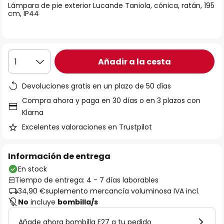
Lámpara de pie exterior Lucande Taniola, cónica, ratán, 195
galería
cm, IP44
de
imágenes
Añadir a la cesta
1
Devoluciones gratis en un plazo de 50 días
Compra ahora y paga en 30 días o en 3 plazos con
Klarna
Excelentes valoraciones en Trustpilot
Información de entrega
En stock
Tiempo de entrega: 4 - 7 días laborables
34,90 €
suplemento mercancía voluminosa IVA incl.
No
incluye
bombilla/s
Añade ahora bombilla E27 a tu pedido