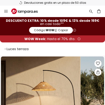
Devoluciones gratis en un plazo de 50 días
Ir
al
contenido
ar
DESCUENTO EXTRA: 10% desde 109€ & 13% desde 159€
en casi todo**
Código:
WOW
Copiar
WOW Week:
Hasta el 70% dto.
Luces terraza
Saltar
al
final
de
la
galería
de
imágenes