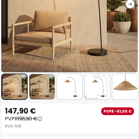
Saltar
147,90 €
PVPR -51,00 €
al
PVPR
198,90 €
comienzo
incl. IVA
de
la