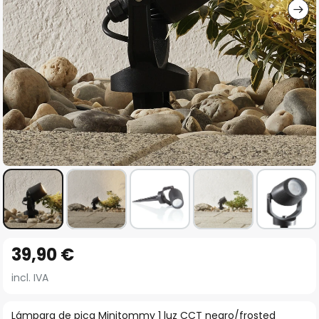
Saltar
39,90 €
al
comienzo
incl. IVA
de
la
Lámpara de pica Minitommy 1 luz CCT negro/frosted