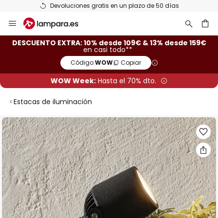
Devoluciones gratis en un plazo de 50 días
Ir
al
contenido
ar
DESCUENTO EXTRA: 10% desde 109€ & 13% desde 159€
en casi todo**
Código:
WOW
Copiar
WOW Week:
Hasta el 70% dto.
Estacas de iluminación
Saltar
al
final
de
la
galería
de
imágenes