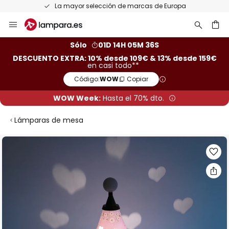
La mayor selección de marcas de Europa
Ir
al
contenido
ar
Sólo
01D 14H 05M 35S
DESCUENTO EXTRA: 10% desde 109€ & 13% desde 159€
en casi todo**
Código:
WOW
Copiar
WOW Week:
Hasta el 70% dto.
Lámparas de mesa
Saltar
al
final
de
la
galería
de