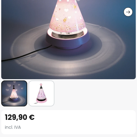
imágenes
Saltar
129,90 €
al
comienzo
incl. IVA
de