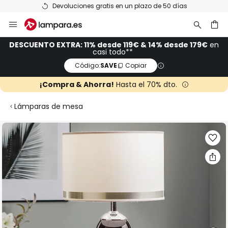
Devoluciones gratis en un plazo de 50 días
Ir
al
contenido
ar
DESCUENTO EXTRA: 11% desde 119€ & 14% desde 179€
en
casi todo**
Código:
SAVE
Copiar
¡Compra & Ahorra!
Hasta el 70% dto.
Lámparas de mesa
Saltar
al
final
de
la
galería
de
imágenes