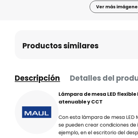
Ver más imágene
Saltar
al
comienzo
de
Productos similares
la
galería
de
imágenes
Descripción
Detalles del prod
Lámpara de mesa LED flexible
atenuable y CCT
Con esta lámpara de mesa LED 
se pueden crear condiciones de 
ejemplo, en el escritorio del de