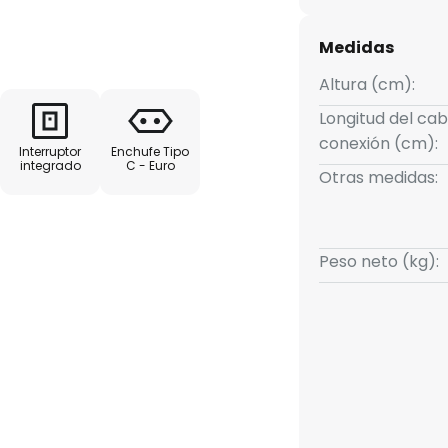
z como la intensidad luminosa, y
 sombras. Gracias al peso
Medidas
y se mantiene estable en todo
evita que se raye la superficie
Altura (cm):
Longitud del cab
conexión (cm):
Interruptor
Enchufe Tipo
ustar el ángulo de iluminación
integrado
C - Euro
Otras medidas:
s
ndimiento lumínico
Peso neto (kg):
e de la lámpara
tancia de 35 cm