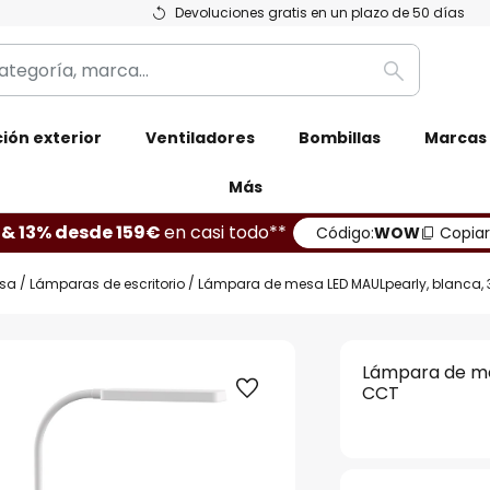
Devoluciones gratis en un plazo de 50 días
Buscar
ión exterior
Ventiladores
Bombillas
Marcas
Más
 & 13% desde 159€
en casi todo**
Código:
WOW
Copiar
sa
Lámparas de escritorio
Lámpara de mesa LED MAULpearly, blanca, 
Lámpara de me
CCT