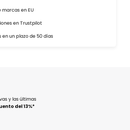
e marcas en EU
iones en Trustpilot
s en un plazo de 50 días
as y las últimas
uento del
13%
*