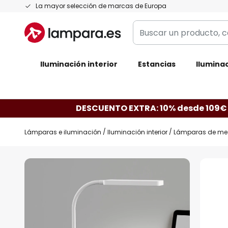
Ir
La mayor selección de marcas de Europa
al
Buscar
contenido
un
producto,
Iluminación interior
categoría,
Estancias
Iluminac
marca...
DESCUENTO EXTRA: 10% desde 109€
Lámparas e iluminación
Iluminación interior
Lámparas de me
Saltar
al
final
de
la
galería