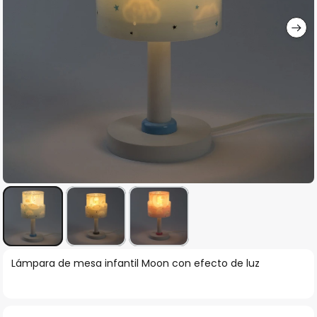
imágenes
Saltar
Lámpara de mesa infantil Moon con efecto de luz
al
comienzo
de