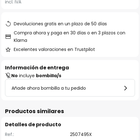
incl. IVA
la
galería
de
Devoluciones gratis en un plazo de 50 días
imágenes
Compra ahora y paga en 30 días o en 3 plazos con
Klarna
Excelentes valoraciones en Trustpilot
Información de entrega
No
incluye
bombilla/s
Añade ahora bombilla a tu pedido
Productos similares
Detalles de producto
Ref.:
2507495X