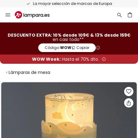
Devoluciones gratis en un plazo de 50 días
Ir
al
contenido
ar
DESCUENTO EXTRA: 10% desde 109€ & 13% desde 159€
en casi todo**
Código:
WOW
Copiar
WOW Week:
Hasta el 70% dto.
Lámparas de mesa
Saltar
al
final
de
la
galería
de