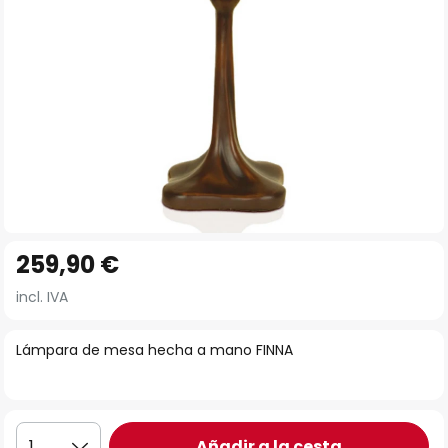
Saltar
259,90 €
al
comienzo
incl. IVA
de
la
Lámpara de mesa hecha a mano FINNA
galería
de
imágenes
Añadir a la cesta
1