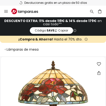
Devoluciones gratis en un plazo de 50 días
Ir
al
contenido
ar
DESCUENTO EXTRA: 11% desde 119€ & 14% desde 179€
en
casi todo**
Código:
SAVE
Copiar
¡Compra & Ahorra!
Hasta el 70% dto.
Lámparas de mesa
Saltar
al
final
de
la
galería
de
imágenes