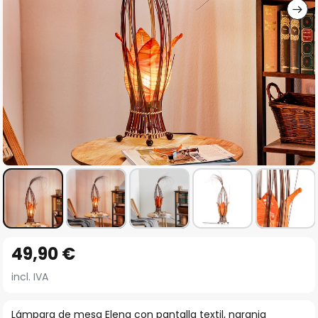
Saltar
49,90 €
al
comienzo
incl. IVA
de
la
Lámpara de mesa Elena con pantalla textil, naranja