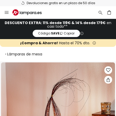
Devoluciones gratis en un plazo de 50 días
Ir
al
contenido
ar
DESCUENTO EXTRA: 11% desde 119€ & 14% desde 179€
en
casi todo**
Código:
SAVE
Copiar
¡Compra & Ahorra!
Hasta el 70% dto.
Lámparas de mesa
Saltar
al
final
de
la
galería
de
imágenes