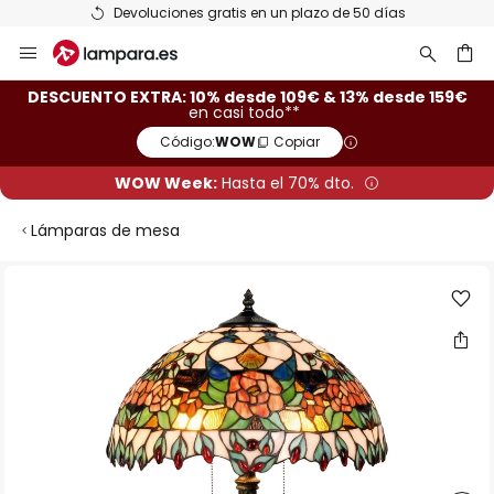
Devoluciones gratis en un plazo de 50 días
Ir
al
contenido
ar
DESCUENTO EXTRA: 10% desde 109€ & 13% desde 159€
en casi todo**
Código:
WOW
Copiar
WOW Week:
Hasta el 70% dto.
Lámparas de mesa
Saltar
al
final
de
la
galería
de
imágenes