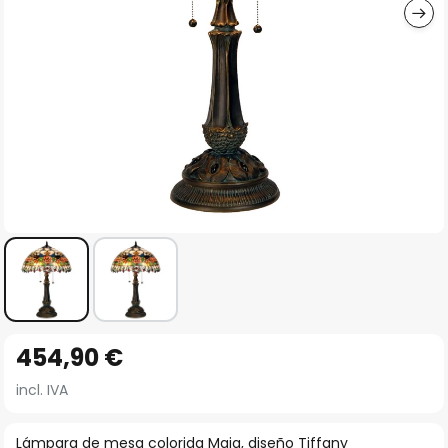
Saltar
454,90 €
al
comienzo
incl. IVA
de
la
Lámpara de mesa colorida Maja, diseño Tiffany