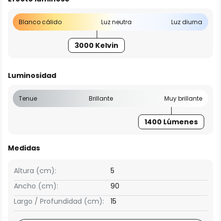
Blanco cálido
Luz neutra
Luz diurna
3000 Kelvin
Luminosidad
Tenue
Brillante
Muy brillante
1400 Lúmenes
Medidas
Altura (cm):
5
Ancho (cm):
90
Largo / Profundidad (cm):
15