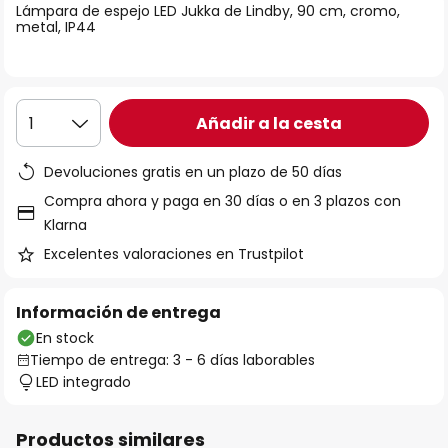
Lámpara de espejo LED Jukka de Lindby, 90 cm, cromo,
galería
metal, IP44
de
imágenes
Añadir a la cesta
1
Devoluciones gratis en un plazo de 50 días
Compra ahora y paga en 30 días o en 3 plazos con
Klarna
Excelentes valoraciones en Trustpilot
Información de entrega
En stock
Tiempo de entrega: 3 - 6 días laborables
LED integrado
Productos similares