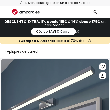
Devoluciones gratis en un plazo de 50 días
Ir
al
contenido
ar
DESCUENTO EXTRA: 11% desde 119€ & 14% desde 179€
en
casi todo**
Código:
SAVE
Copiar
¡Compra & Ahorra!
Hasta el 70% dto.
Apliques de pared
Saltar
al
final
de
la
galería
de
imágenes