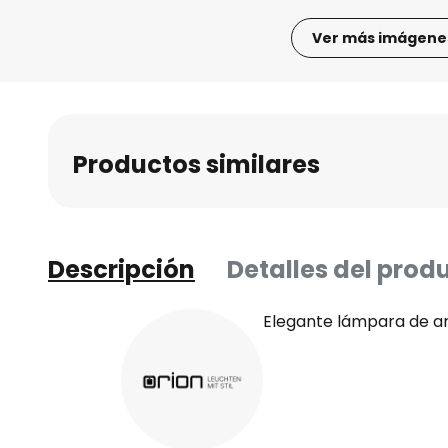
Ver más imágene
Saltar
al
comienzo
de
Productos similares
la
galería
de
imágenes
Descripción
Detalles del prod
Elegante lámpara de ar