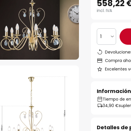
558,22 
incl. IVA
1
Devoluciones
Compra ahora
Excelentes v
Información
Tiempo de entr
34,90 €
suple
Detalles de