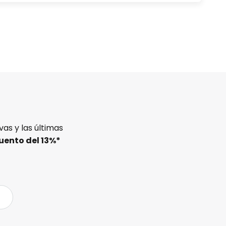
as y las últimas
uento del
13%
*