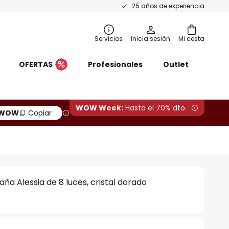
25 años de experiencia
Servicios
Inicia sesión
Mi cesta
OFERTAS
Profesionales
Outlet
WOW Week:
Hasta el 70% dto.
WOW
Copiar
ña Alessia de 8 luces, cristal dorado