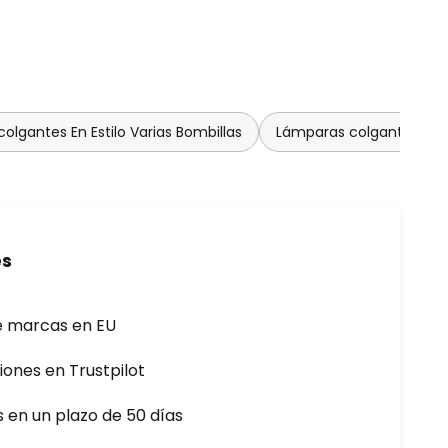
olgantes En Estilo Varias Bombillas
Lámparas colgantes con
es
e marcas en EU
iones en Trustpilot
s en un plazo de 50 días