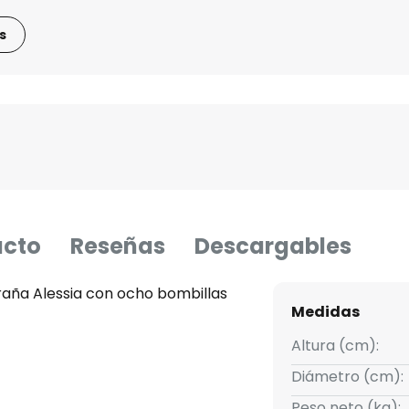
s
ucto
Reseñas
Descargables
aña Alessia con ocho bombillas
Medidas
Altura (cm):
Diámetro (cm):
Peso neto (kg):