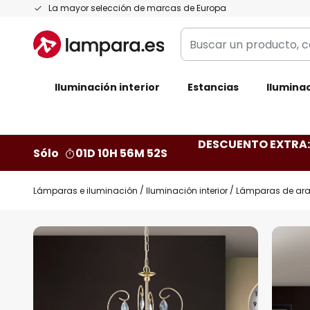
Ir
La mayor selección de marcas de Europa
al
Buscar
contenido
un
producto,
Iluminación interior
categoría,
Estancias
Iluminac
marca...
DESCUENTO EXTRA: 
Sólo
01D 10H 56M 51S
Lámparas e iluminación
Iluminación interior
Lámparas de ar
Saltar
al
final
de
la