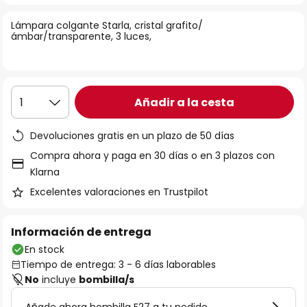
la
Lámpara colgante Starla, cristal grafito/
galería
ámbar/transparente, 3 luces,
de
imágenes
Añadir a la cesta
1
Devoluciones gratis en un plazo de 50 días
Compra ahora y paga en 30 días o en 3 plazos con
Klarna
Excelentes valoraciones en Trustpilot
Información de entrega
En stock
Tiempo de entrega: 3 - 6 días laborables
No
incluye
bombilla/s