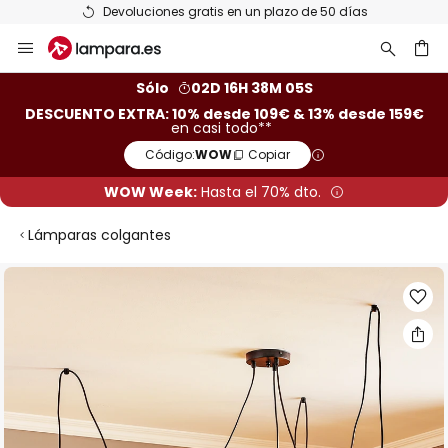
 plazo de 50 días
25 años de experienc
Ir
al
contenido
ar
Sólo
02D 16H 38M 05S
DESCUENTO EXTRA: 10% desde 109€ & 13% desde 159€
en casi todo**
Código:
WOW
Copiar
WOW Week:
Hasta el 70% dto.
Lámparas colgantes
Saltar
al
final
de
la
galería
de