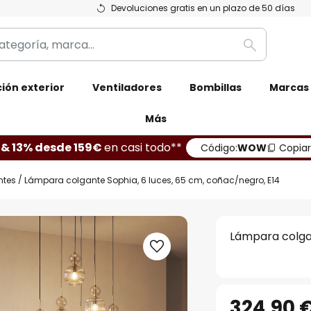
Devoluciones gratis en un plazo de 50 días
Buscar
ión exterior
Ventiladores
Bombillas
Marcas
Más
 & 13% desde 159€
en casi todo**
Código:
WOW
Copiar
ntes
Lámpara colgante Sophia, 6 luces, 65 cm, coñac/negro, E14
Lámpara colgan
324,90 