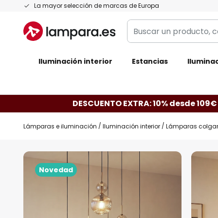
Ir
La mayor selección de marcas de Europa
al
Buscar
contenido
un
producto,
Iluminación interior
categoría,
Estancias
Iluminac
marca...
DESCUENTO EXTRA: 10% desde 109€
Lámparas e iluminación
Iluminación interior
Lámparas colga
Saltar
al
Novedad
final
de
la
galería