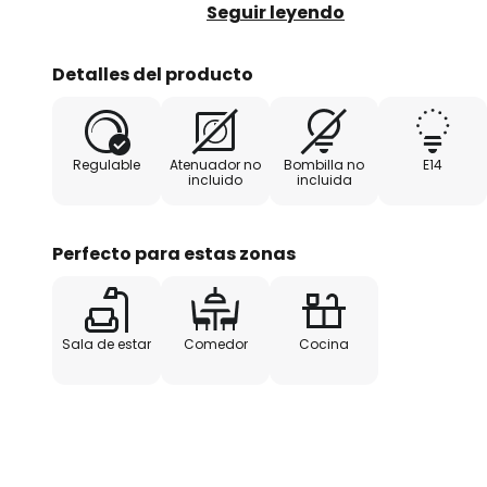
Seguir leyendo
Gracias a la posibilidad de cont
atenuador externo, la luz se pue
Detalles del producto
ambiente deseado.
Fabricada en Europa, esta lámpa
Regulable
Atenuador no
Bombilla no
E14
por su acabado de primera clase
incluido
incluida
especial.
Perfecto para estas zonas
Sala de estar
Comedor
Cocina