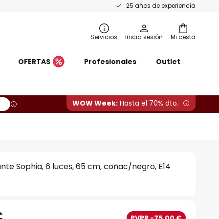
25 años de experiencia
Servicios
Inicia sesión
Mi cesta
OFERTAS
Profesionales
Outlet
WOW Week:
Hasta el 70% dto.
te Sophia, 6 luces, 65 cm, coñac/negro, E14
€
PVPR -75,00 €