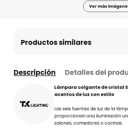
Ver más imágene
Saltar
al
comienzo
de
Productos similares
la
galería
de
imágenes
Descripción
Detalles del prod
Lámpara colgante de cristal S
acentos de luz con estilo
Las seis fuentes de luz de la lá
proporcionan una iluminación un
salones, comedores o cocinas.