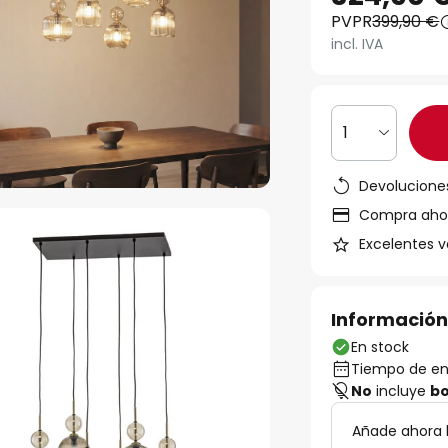
PVPR
399,90 €
incl. IVA
1
Devoluciones
Compra ahora
Excelentes v
Información
En stock
Tiempo de ent
No
incluye
bo
Añade ahora b