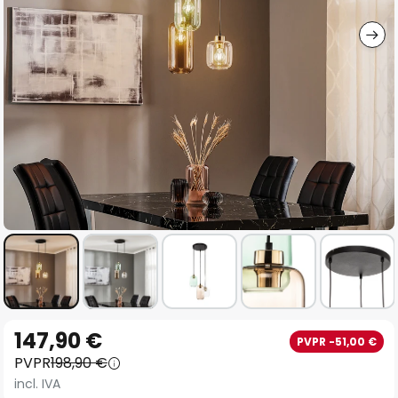
imágenes
Saltar
147,90 €
PVPR -51,00 €
al
PVPR
198,90 €
comienzo
incl. IVA
de