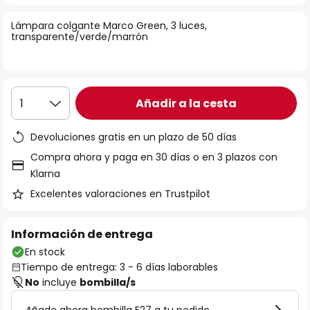
la
Lámpara colgante Marco Green, 3 luces,
galería
transparente/verde/marrón
de
imágenes
Añadir a la cesta
1
Devoluciones gratis en un plazo de 50 días
Compra ahora y paga en 30 días o en 3 plazos con
Klarna
Excelentes valoraciones en Trustpilot
Información de entrega
En stock
Tiempo de entrega: 3 - 6 días laborables
No
incluye
bombilla/s