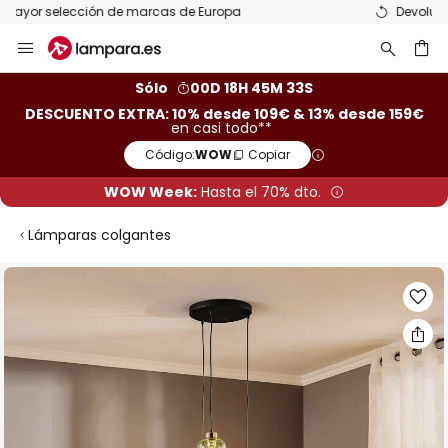
Devoluciones gratis en un plazo de 50 días
Ir
al
contenido
ar
Sólo
00D 18H 45M 33S
DESCUENTO EXTRA: 10% desde 109€ & 13% desde 159€
en casi todo**
Código:
WOW
Copiar
WOW Week:
Hasta el 70% dto.
Lámparas colgantes
Saltar
al
final
de
la
galería
de