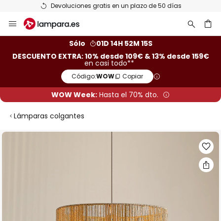
Devoluciones gratis en un plazo de 50 días
Ir
al
contenido
ar
Sólo
01D 14H 52M 15S
DESCUENTO EXTRA: 10% desde 109€ & 13% desde 159€
en casi todo**
Código:
WOW
Copiar
WOW Week:
Hasta el 70% dto.
Lámparas colgantes
Saltar
al
final
de
la
galería
de