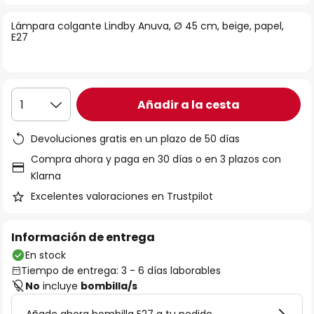
la
Lámpara colgante Lindby Anuva, Ø 45 cm, beige, papel,
galería
E27
de
imágenes
Añadir a la cesta
1
Devoluciones gratis en un plazo de 50 días
Compra ahora y paga en 30 días o en 3 plazos con
Klarna
Excelentes valoraciones en Trustpilot
Información de entrega
En stock
Tiempo de entrega: 3 - 6 días laborables
No
incluye
bombilla/s