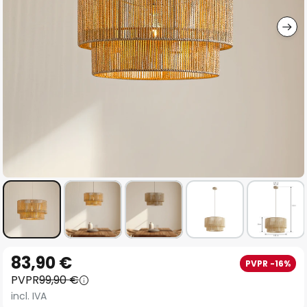
imágenes
Saltar
83,90 €
PVPR -16%
al
PVPR
99,90 €
comienzo
incl. IVA
de