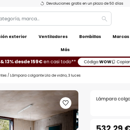
Devoluciones gratis en un plazo de 50 días
Buscar
ión exterior
Ventiladores
Bombillas
Marcas
Más
 & 13% desde 159€
en casi todo**
Código:
WOW
Copiar
ntes
Lámpara colgante Lila de vidrio, 3 luces
Lámpara colgant
532,29 