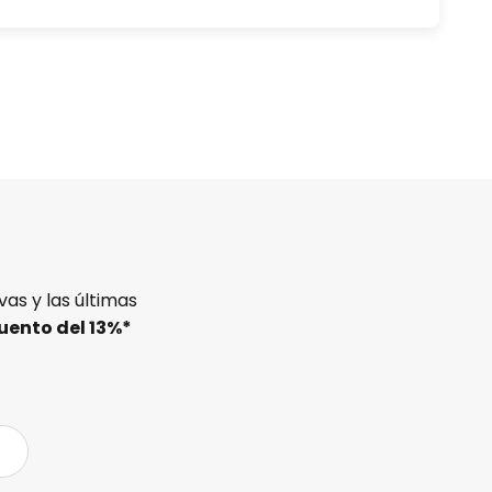
as y las últimas
uento del
13%
*