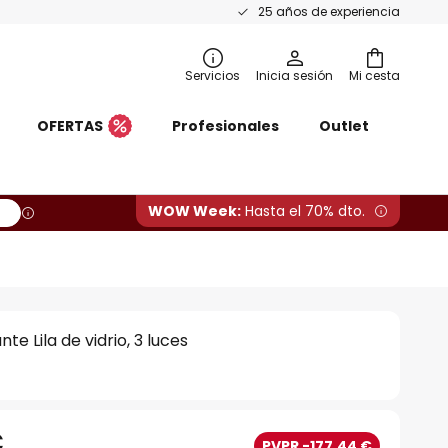
25 años de experiencia
Servicios
Inicia sesión
Mi cesta
OFERTAS
Profesionales
Outlet
WOW Week:
Hasta el 70% dto.
e Lila de vidrio, 3 luces
€
PVPR -177,44 €