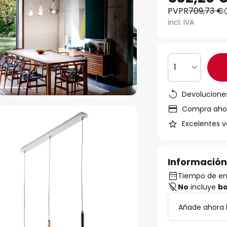
PVPR
709,73 €
incl. IVA
1
Devoluciones
Compra ahora
Excelentes v
Información
Tiempo de en
No
incluye
bo
Añade ahora 