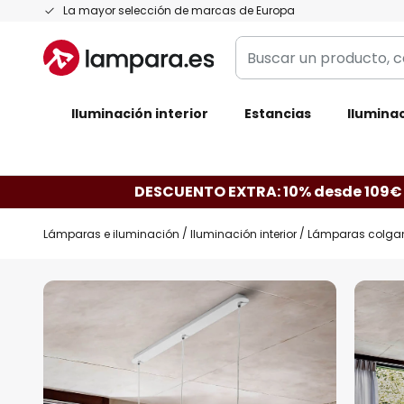
Ir
La mayor selección de marcas de Europa
al
Buscar
contenido
un
producto,
Iluminación interior
categoría,
Estancias
Iluminac
marca...
DESCUENTO EXTRA: 10% desde 109€
Lámparas e iluminación
Iluminación interior
Lámparas colga
Saltar
al
final
de
la
galería