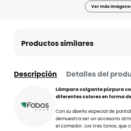
Ver más imágene
Saltar
al
comienzo
de
Productos similares
la
galería
de
imágenes
Descripción
Detalles del prod
Lámpara colgante púrpura con 
diferentes colores en forma d
Con su diseño especial de pantall
demuestra ser un accesorio atmo
el comedor. Los tres tonos, que c