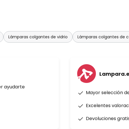
ght ha satisfecho plenamente el
emporal. Su trabajo ha
de una base conceptual hasta
ebas con un enfoque directo de
iseños se han expuesto
Lámparas colgantes de vidrio
Lámparas colgantes de co
mirarse en el Museo de Arte
museo de diseño «Die Neue
ng Light para el fabricante
Lampara.
reó un producto que genera
mpo, cumple con las más altas
er ayudarte
ico, innovación, durabilidad y
Mayor selección d
Excelentes valorac
Devoluciones grati