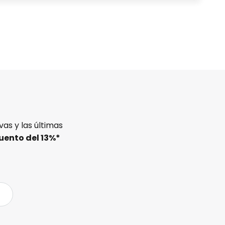
as y las últimas
uento del
13%
*