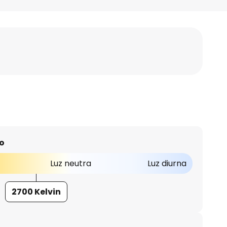
o
Luz neutra
Luz diurna
2700 Kelvin