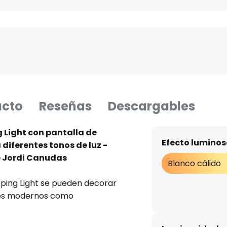
ucto
Reseñas
Descargables
 Light con pantalla de
Efecto luminos
 diferentes tonos de luz -
e Jordi Canudas
Blanco cálido
ping Light se pueden decorar
cios modernos como
lámpara tiene forma de bola y
. Está conectada con un