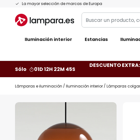
Ir
La mayor selección de marcas de Europa
al
Buscar
contenido
un
producto,
Iluminación interior
categoría,
Estancias
Iluminac
marca...
DESCUENTO EXTRA: 
Sólo
01D 12H 22M 44S
Lámparas e iluminación
Iluminación interior
Lámparas colga
Saltar
al
final
de
la