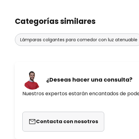
que con su colección Dipping Li
deseo de un diseño moderno y at
Categorías similares
evolucionado con el tiempo des
la creación de prototipos y pru
los materiales. Muchos de sus d
Lámparas colgantes para comedor con luz atenuable
internacionalmente y pueden ad
Moderno de Nueva York o en el 
Sammlung» de Múnich.
Canudas desarrolló la serie Dippi
¿Deseas hacer una consulta?
español de lámparas Marset y c
una luz hermosa y, al mismo tie
Nuestros expertos estarán encantados de pod
exigencias en cuanto a rigor técn
autenticidad.
Contacta con nosotros