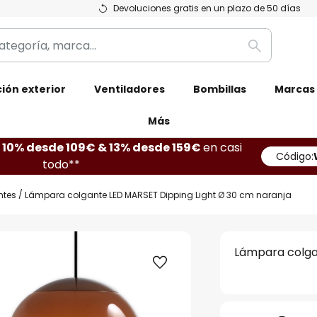
Devoluciones gratis en un plazo de 50 días
Buscar
ión exterior
Ventiladores
Bombillas
Marcas
Más
10% desde 109€ & 13% desde 159€
en casi
Código:
todo**
ntes
Lámpara colgante LED MARSET Dipping Light Ø 30 cm naranja
Lámpara colga