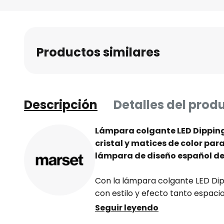
Saltar
al
comienzo
de
Productos similares
la
galería
de
imágenes
Descripción
Detalles del prod
Lámpara colgante LED Dipping
cristal y matices de color para
lámpara de diseño español d
Con la lámpara colgante LED Dip
con estilo y efecto tanto espa
atemporales. La pantalla de la 
Seguir leyendo
está fabricada en vidrio soplado