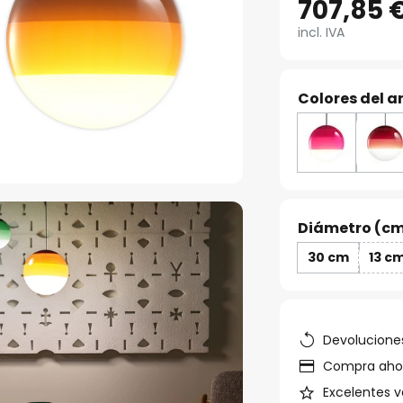
707,85 
incl. IVA
Colores del ar
Diámetro (cm
30 cm
13 c
Devoluciones
Compra ahora
Excelentes v