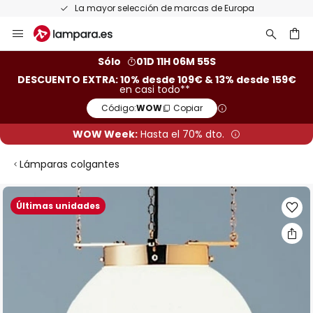
La mayor selección de marcas de Europa
Ir
al
contenido
ar
Sólo
01D 11H 06M 55S
DESCUENTO EXTRA: 10% desde 109€ & 13% desde 159€
en casi todo**
Código:
WOW
Copiar
WOW Week:
Hasta el 70% dto.
Lámparas colgantes
Saltar
Últimas unidades
al
final
de
la
galería
de