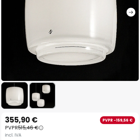
imágenes
Saltar
355,90 €
PVPR -159,56 €
al
PVPR
515,46 €
comienzo
incl. IVA
de