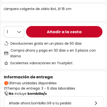
la
Lámpara colgante de vidrio Bot, Ø 16 cm
galería
de
imágenes
Añadir a la cesta
1
Devoluciones gratis en un plazo de 50 días
Compra ahora y paga en 30 días o en 3 plazos con
Klarna
Excelentes valoraciones en Trustpilot
Información de entrega
Últimas unidades disponibles
Tiempo de entrega: 3 - 6 días laborables
No
incluye
bombilla/s
Añade ahora bombilla G9 a tu pedido