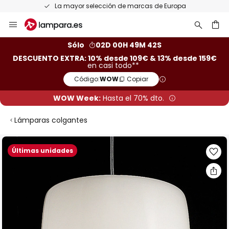
La mayor selección de marcas de Europa
Ir
al
contenido
ar
Sólo
02D 00H 49M 42S
DESCUENTO EXTRA: 10% desde 109€ & 13% desde 159€
en casi todo**
Código:
WOW
Copiar
WOW Week:
Hasta el 70% dto.
Lámparas colgantes
Saltar
Últimas unidades
al
final
de
la
galería
de