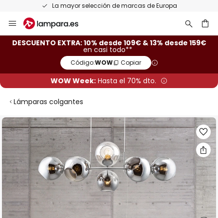
La mayor selección de marcas de Europa
Ir
al
contenido
ar
DESCUENTO EXTRA: 10% desde 109€ & 13% desde 159€
en casi todo**
Código:
WOW
Copiar
WOW Week:
Hasta el 70% dto.
Lámparas colgantes
Saltar
al
final
de
la
galería
de
imágenes