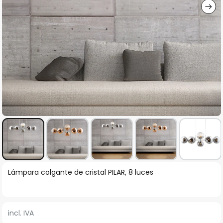
Saltar
Lámpara colgante de cristal PILAR, 8 luces
al
comienzo
de
incl. IVA
la